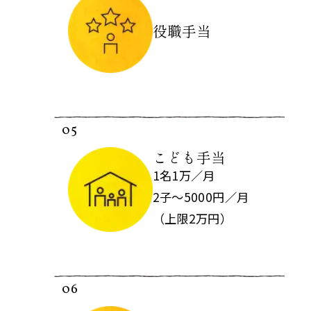
役職手当
05
こども手当
1名1万／月
2子～5000円／月
（上限2万円）
06